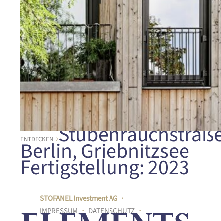
Stubenrauchstraße
ENTDECKEN
Berlin, Griebnitzsee
Fertigstellung: 2023
STOFANEL Investment AG
・
IMPRESSUM
・
DATENSCHUTZ
・