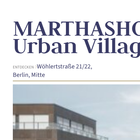
MARTHASH
Urban Villa
Wöhlertstraße 21/22,
ENTDECKEN
Berlin, Mitte
UNIKAT
Unique Living