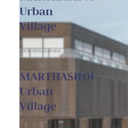
Urban
Village
BERLIN-PRENZLAUER BERG
MARTHASHOF
Urban
Village