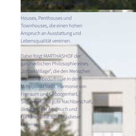
grünen Gartenhof gelegen, befinden
sich Garden Houses, Central
Houses, Penthouses und
Townhouses, die einen hohen
Anspruch an Ausstattung und
Lebensqualität vereinen.
Dabei folgt MARTHASHOF der
ganzheitlichen Philosophie eines
„Urban Village“, die den Menschen
und seine Bedürfnisse in den
Mittelpunkt stellt. Harmonie von
Freiraum und Geborgenheit,
Sicherheit und gute Nachbarschaft,
ökologischer Anspruch und
Funktionalität sind Teil dieser
Lebensart.